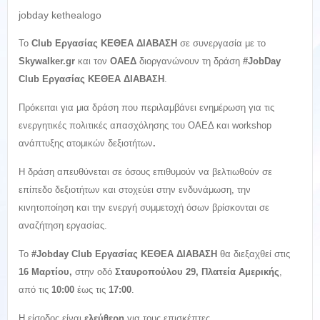
jobday kethealogo
To
Club
Εργασίας ΚΕΘΕΑ ΔΙΑΒΑΣΗ
σε συνεργασία με το
Skywalker
.
gr
και τον
ΟΑΕΔ
διοργανώνουν τη δράση
#
JobDay
Club
Εργασίας ΚΕΘΕΑ ΔΙΑΒΑΣΗ
.
Πρόκειται για μια δράση που περιλαμβάνει ενημέρωση για τις
ενεργητικές πολιτικές απασχόλησης του ΟΑΕΔ και workshop
ανάπτυξης ατομικών δεξιοτήτων
.
Η δράση απευθύνεται σε όσους επιθυμούν να βελτιωθούν σε
επίπεδο δεξιοτήτων και στοχεύει στην ενδυνάμωση, την
κινητοποίηση και την ενεργή συμμετοχή όσων βρίσκονται σε
αναζήτηση εργασίας.
Το
#
Jobday Club
Εργασίας ΚΕΘΕΑ ΔΙΑΒΑΣΗ
θα διεξαχθεί στις
16 Μαρτίου,
στην οδό
Σταυροπούλου 29, Πλατεία Αμερικής
,
από τις
10:00
έως τις
17:00
.
Η είσοδος είναι
ελεύθερη
για τους επισκέπτες.