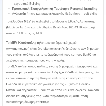
- εργασιακό Bullying
Προσωπική Επαγγελματική Ταυτότητα
Personal
branding
Ανάπτυξη ήπιων και επαγγελματικών δεξιοτήτων – soft skills
Το
#
JobDay
MEV
θα διεξαχθεί στο Μουσείο Εθνικής Αντίστασης
(Μαρίνου Αντύπα και Ελευθερίου Βενιζέλου, 161 43 Ηλιούπολη)
από τις 11:00 έως τις 14:00
Το
MEV
Ηλιούπολης
(ηλεκτρονικό δημοτικό χωριό:
www.mymev.net) είναι ένα site κοινωνικής δικτύωσης των δημοτών,
τους ενώνει ανάλογα με τα ενδιαφέροντά τους και τους βοηθά να
πετύχουν τις προτάσεις τους για την πόλη.
Το MEV ανήκει στους πολίτες, είναι η δημοκρατία ηλεκτρονικά και
αποτελεί μία μεγάλη καινοτομία. Ήδη έχει 2 διεθνείς διακρίσεις, μία
εκ των οποίων η πρώτη θέση ως καλύτερη καινοτομία από την
Ελλάδα σε ευρωπαϊκό διαγωνισμό για τις «Έξυπνες Πόλεις».
Μπείτε και εγγραφείτε. Είναι πολύ απλό και είναι δωρεάν. Καλέστε
φίλους και συγγενείς σας. Όσοι περισσότεροι είμαστε, τόση
περισσότερη δύναμη αποκτάμε.