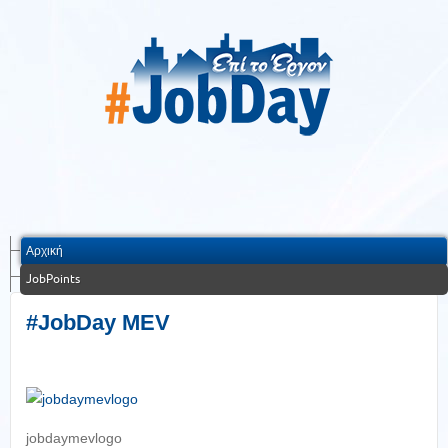
Αρχική
JobPoints
#JobDay MEV
jobdaymevlogo