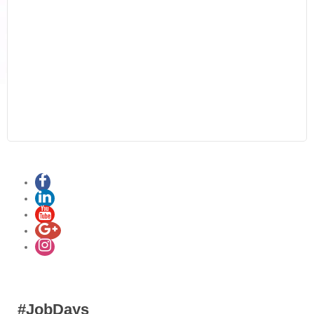
#JobDays