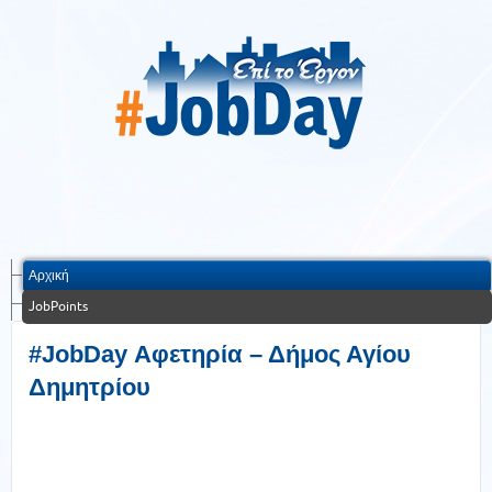
Αρχική
JobPoints
#JobDay Αφετηρία – Δήμος Αγίου
Δημητρίου