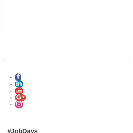
#JobDays