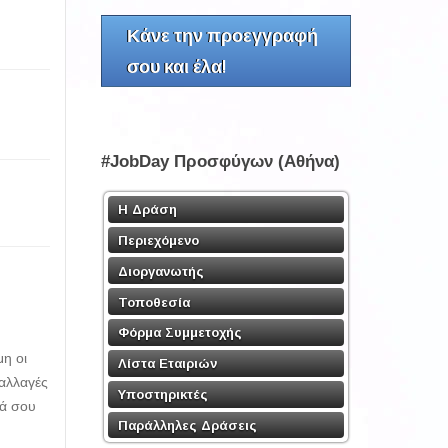
Κάνε την προεγγραφή
σου και έλα!
#JobDay Προσφύγων (Αθήνα)
Η Δράση
Περιεχόμενο
Διοργανωτής
Τοποθεσία
Φόρμα Συμμετοχής
η οι
Λίστα Εταιριών
 αλλαγές
Υποστηρικτές
κά σου
Παράλληλες Δράσεις