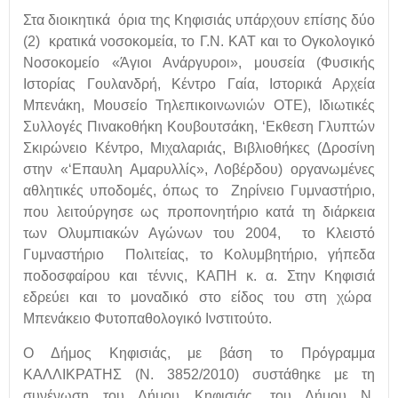
Στα διοικητικά όρια της Κηφισιάς υπάρχουν επίσης δύο
(2) κρατικά νοσοκομεία, το Γ.Ν. ΚΑΤ και το Ογκολογικό
Νοσοκομείο «Άγιοι Ανάργυροι», μουσεία (Φυσικής
Ιστορίας Γουλανδρή, Κέντρο Γαία, Ιστορικά Αρχεία
Μπενάκη, Μουσείο Τηλεπικοινωνιών ΟΤΕ), Ιδιωτικές
Συλλογές Πινακοθήκη Κουβουτσάκη, ‘Εκθεση Γλυπτών
Σκιρώνειο Κέντρο, Μιχαλαριάς, Βιβλιοθήκες (Δροσίνη
στην «‘Επαυλη Αμαρυλλίς», Λοβέρδου) οργανωμένες
αθλητικές υποδομές, όπως το Ζηρίνειο Γυμναστήριο,
που λειτούργησε ως προπονητήριο κατά τη διάρκεια
των Ολυμπιακών Αγώνων του 2004, το Κλειστό
Γυμναστήριο Πολιτείας, το Κολυμβητήριο, γήπεδα
ποδοσφαίρου και τέννις, ΚΑΠΗ κ. α. Στην Κηφισιά
εδρεύει και το μοναδικό στο είδος του στη χώρα
Μπενάκειο Φυτοπαθολογικό Ινστιτούτο.
Ο Δήμος Κηφισιάς, με βάση το Πρόγραμμα
ΚΑΛΛΙΚΡΑΤΗΣ (Ν. 3852/2010) συστάθηκε με τη
συνένωση του Δήμου Κηφισιάς, του Δήμου Ν.