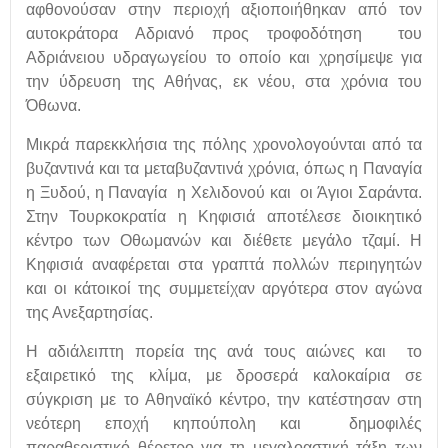
αφθονούσαν στην περιοχή αξιοποιήθηκαν από τον
αυτοκράτορα Αδριανό προς τροφοδότηση του
Αδριάνειου υδραγωγείου το οποίο και χρησίμεψε για
την ύδρευση της Αθήνας, εκ νέου, στα χρόνια του
Όθωνα.
Μικρά παρεκκλήσια της πόλης χρονολογούνται από τα
βυζαντινά και τα μεταβυζαντινά χρόνια, όπως η Παναγία
η Ξυδού, η Παναγία η Χελιδονού και οι Άγιοι Σαράντα.
Στην Τουρκοκρατία η Κηφισιά αποτέλεσε διοικητικό
κέντρο των Οθωμανών και διέθετε μεγάλο τζαμί. Η
Κηφισιά αναφέρεται στα γραπτά πολλών περιηγητών
και οι κάτοικοί της συμμετείχαν αργότερα στον αγώνα
της Ανεξαρτησίας.
Η αδιάλειπτη πορεία της ανά τους αιώνες και το
εξαιρετικό της κλίμα, με δροσερά καλοκαίρια σε
σύγκριση με το Αθηναϊκό κέντρο, την κατέστησαν στη
νεότερη εποχή κηπούπολη και δημοφιλές
παραθεριστικό θέρετρο για τη μεγαλοαστική τάξη των