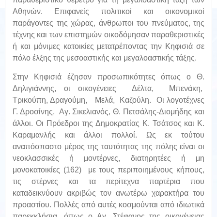
Αθηνών. Επιφανείς πολιτικοί και οικονομικοί
παράγοντες της χώρας, άνθρωποι του πνεύματος, της
τέχνης και των επιστημών οικοδόμησαν παραθεριστικές
ή και μόνιμες κατοικίες μετατρέποντας την Κηφισιά σε
πόλο έλξης της μεσοαστικής και μεγαλοαστικής τάξης.
Στην Κηφισιά έζησαν προσωπικότητες όπως ο Θ.
Δηλιγιάννης, οι οικογένειες Δέλτα, Μπενάκη,
Τρικούπη, Δραγούμη, Μελά, Καζούλη. Οι λογοτέχνες
Γ. Δροσίνης, Αγ. Σικελιανός, Θ. Πετσάλης-Διομήδης και
άλλοι. Οι Πρόεδροι της Δημοκρατίας Κ. Τσάτσος και Κ.
Καραμανλής και άλλοι πολλοί. Ως εκ τούτου
αναπόσπαστο μέρος της ταυτότητας της πόλης είναι οι
νεοκλασσικές ή μοντέρνες, διατηρητέες ή μη
μονοκατοικίες (162) με τους περιποιημένους κήπους,
τις στέρνες και τα περίτεχνα παρτέρια που
καταδεικνύουν ακριβώς τον ανωτέρω χαρακτήρα του
προαστίου. Πολλές από αυτές κοσμούνται από ιδιωτικά
παρεκκλήσια, όπως ο Αγ. Στέφανος της οικογένειας