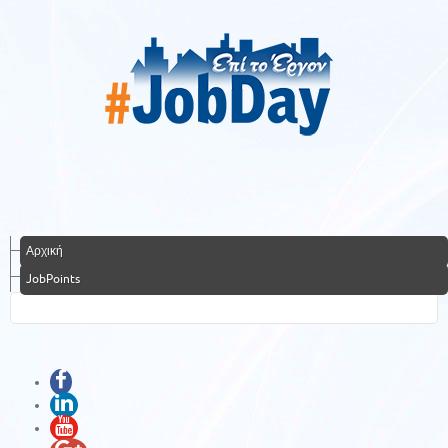
Αρχική
JobPoints